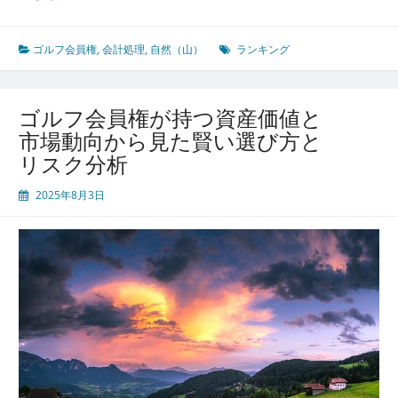
ル
フ
会
ゴルフ会員権
,
会計処理
,
自然（山）
ランキング
員
権
の
ゴルフ会員権が持つ資産価値と
投
市場動向から見た賢い選び方と
資
リスク分析
価
値
2025年8月3日
と
実
需
利
用
を
左
右
す
る
ラ