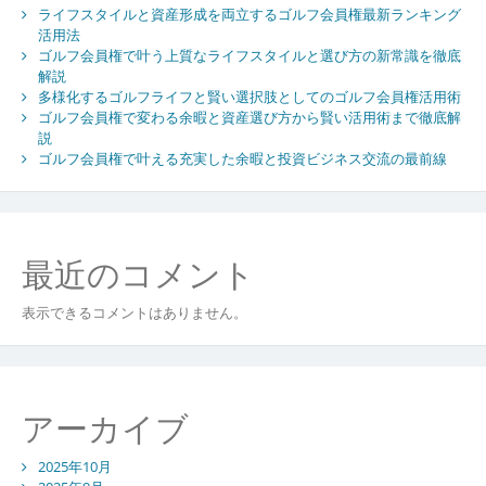
ライフスタイルと資産形成を両立するゴルフ会員権最新ランキング
場
活用法
動
ゴルフ会員権で叶う上質なライフスタイルと選び方の新常識を徹底
向
解説
か
多様化するゴルフライフと賢い選択肢としてのゴルフ会員権活用術
ら
ゴルフ会員権で変わる余暇と資産選び方から賢い活用術まで徹底解
見
説
た
ゴルフ会員権で叶える充実した余暇と投資ビジネス交流の最前線
賢
い
選
び
最近のコメント
方
と
表示できるコメントはありません。
リ
ス
ク
分
析
アーカイブ
2025年10月