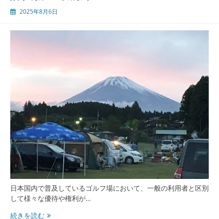
可
能
2025年8月6日
性
日本国内で普及しているゴルフ場において、一般の利用者と区別
して様々な優待や権利が…
ゴ
続きを読む