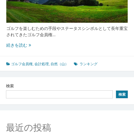
ン
キ
ン
グ
と
ゴルフを楽しむための手段やステータスシンボルとして長年重宝
会
されてきたゴルフ会員権…
計
ゴ
続きを読む
実
ル
務
フ
の
会
ゴルフ会員権
,
会計処理
,
自然（山）
ランキング
最
員
前
権
線
が
検索
持
検索
つ
資
産
価
値
最近の投稿
と
市