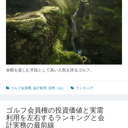
処
理
か
ら
見
た
資
産
と
交
流
ネ
余暇を楽しむ手段として高い人気を誇るゴルフ。
ッ
ト
ワ
ゴルフ会員権
,
会計処理
,
自然（山）
ランキング
ー
ク
の
ゴルフ会員権の投資価値と実需
新
利用を左右するランキングと会
た
な
計実務の最前線