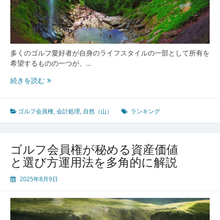
多くのゴルフ愛好者が自身のライフスタイルの一部として所有を
希望するものの一つが、…
ゴ
続きを読む
ル
フ
会
ゴルフ会員権
,
会計処理
,
自然（山）
ランキング
員
権
の
ゴルフ会員権が秘める資産価値
市
と選び方運用法を多角的に解説
場
価
2025年8月9日
値
と
会
計