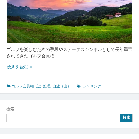
ゴルフを楽しむための手段やステータスシンボルとして長年重宝
されてきたゴルフ会員権…
ゴ
続きを読む
ル
フ
会
ゴルフ会員権
,
会計処理
,
自然（山）
ランキング
員
権
が
検索
持
検索
つ
資
産
価