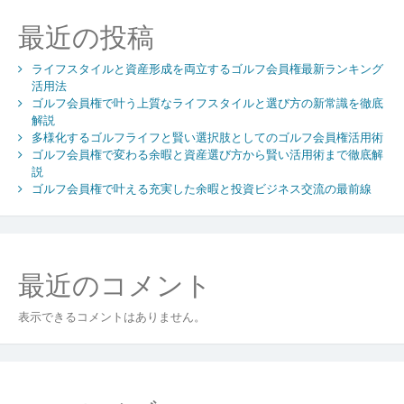
値
最近の投稿
と
市
ライフスタイルと資産形成を両立するゴルフ会員権最新ランキング
場
活用法
動
ゴルフ会員権で叶う上質なライフスタイルと選び方の新常識を徹底
向
解説
か
多様化するゴルフライフと賢い選択肢としてのゴルフ会員権活用術
ら
ゴルフ会員権で変わる余暇と資産選び方から賢い活用術まで徹底解
見
説
た
ゴルフ会員権で叶える充実した余暇と投資ビジネス交流の最前線
賢
い
選
び
最近のコメント
方
と
表示できるコメントはありません。
リ
ス
ク
分
析