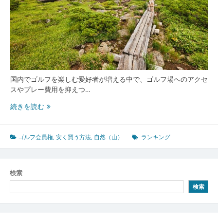
国内でゴルフを楽しむ愛好者が増える中で、ゴルフ場へのアクセ
スやプレー費用を抑えつ…
ゴ
続きを読む
ル
フ
会
ゴルフ会員権
,
安く買う方法
,
自然（山）
ランキング
員
権
で
検索
実
検索
現
す
る