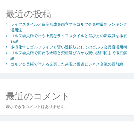
賢
い
最近の投稿
選
び
ライフスタイルと資産形成を両立するゴルフ会員権最新ランキング
方
活用法
と
ゴルフ会員権で叶う上質なライフスタイルと選び方の新常識を徹底
資
解説
産
多様化するゴルフライフと賢い選択肢としてのゴルフ会員権活用術
価
ゴルフ会員権で変わる余暇と資産選び方から賢い活用術まで徹底解
値
説
を
ゴルフ会員権で叶える充実した余暇と投資ビジネス交流の最前線
両
立
す
る
最近のコメント
た
め
表示できるコメントはありません。
の
価
格
戦
略