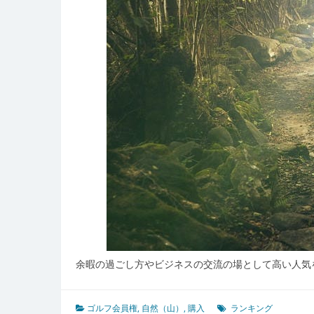
余暇の過ごし方やビジネスの交流の場として高い人気
ゴルフ会員権
,
自然（山）
,
購入
ランキング