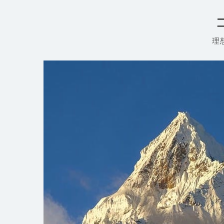
コ
ン
テ
ン
理
ツ
へ
ス
キ
ッ
プ