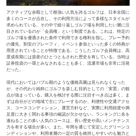
アクティブな余暇として根強い人気を誇るゴルフは、日本全国に
多くのコースが点在し、その利用方法によって多様なスタイルが
求められている。
その中で繰り返しゴルフ場を利用したい層に注
目されているのが「会員権」という制度である。これは、特定の
ゴルフ場を優遇された条件で利用できる権利を指し、プレー予約
の優先、割安のプレーフィ、イベント参加といった多くの特典が
用意されていることが特徴である。こうしたゴルフ会員権は、高
度成長期には資産のひとつともされた歴史を有している。当時は
証券投資の一環とみなされることも多く、流通市場も非常に活発
だった。
現代においてはバブル期のような価格高騰は見られなくなった
が、その代わり純粋にゴルフを楽しむ目的としての「実需」の観
点が強まっている。購入を検討する際に注目すべき点は多く、ま
ずは自分がどの地域で主にプレーするのか、利便性や交通アクセ
ス、コースコンディション、運営方針など、実際に利用頻度や満
足度に大きく関わる事項の確認が欠かせない。ランキングに名を
連ねることの多い人気のコースは、長い歴史や高いメンテナンス
力を有する場合が多い。また、年間を通じて安定したグリーンコ
ンディションや、利用者層の一定の質を維持しやすいのも魅力と