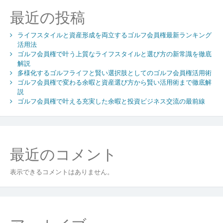
ョ
最近の投稿
ン
ライフスタイルと資産形成を両立するゴルフ会員権最新ランキング
活用法
ゴルフ会員権で叶う上質なライフスタイルと選び方の新常識を徹底
解説
多様化するゴルフライフと賢い選択肢としてのゴルフ会員権活用術
ゴルフ会員権で変わる余暇と資産選び方から賢い活用術まで徹底解
説
ゴルフ会員権で叶える充実した余暇と投資ビジネス交流の最前線
最近のコメント
表示できるコメントはありません。