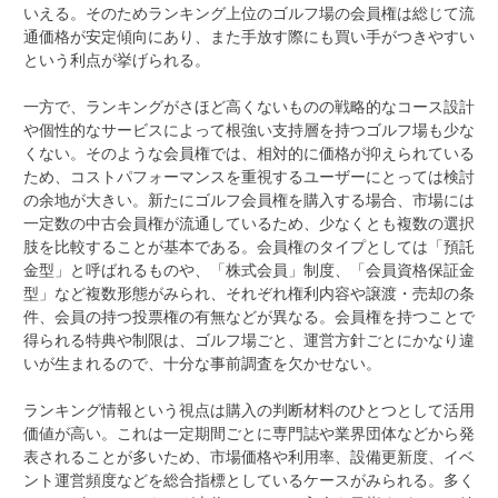
いえる。そのためランキング上位のゴルフ場の会員権は総じて流
通価格が安定傾向にあり、また手放す際にも買い手がつきやすい
という利点が挙げられる。
一方で、ランキングがさほど高くないものの戦略的なコース設計
や個性的なサービスによって根強い支持層を持つゴルフ場も少な
くない。そのような会員権では、相対的に価格が抑えられている
ため、コストパフォーマンスを重視するユーザーにとっては検討
の余地が大きい。新たにゴルフ会員権を購入する場合、市場には
一定数の中古会員権が流通しているため、少なくとも複数の選択
肢を比較することが基本である。会員権のタイプとしては「預託
金型」と呼ばれるものや、「株式会員」制度、「会員資格保証金
型」など複数形態がみられ、それぞれ権利内容や譲渡・売却の条
件、会員の持つ投票権の有無などが異なる。会員権を持つことで
得られる特典や制限は、ゴルフ場ごと、運営方針ごとにかなり違
いが生まれるので、十分な事前調査を欠かせない。
ランキング情報という視点は購入の判断材料のひとつとして活用
価値が高い。これは一定期間ごとに専門誌や業界団体などから発
表されることが多いため、市場価格や利用率、設備更新度、イベ
ント運営頻度などを総合指標としているケースがみられる。多く