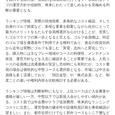
ブの運営方針や信頼性、将来にわたって楽しめるかを見極める判
断が重要となる。
ランキング情報、実際の現地視察、多角的なコスト確認、そして
自身のゴルフ頻度など、多様な要素を勘案しながら自分にとって
最大のメリットをもたらす会員権選択を心がけることが、充実し
たゴルフライフの第一歩となると言える。ゴルフ会員権は、特定
のゴルフ場を優遇条件で利用できる権利であり、過去の投資目的
から近年は実際にゴルフを楽しむ「実需」志向へと変化してい
る。購入時には主なプレー地域やコースの利便性、メンテナンス
状況、運営方針などを入念に確認することが重要である。人気コ
ースの会員権は流通価格が安定し売却時にも有利だが、コスト重
視の場合は個性的な中堅コースも選択肢となる。市場には中古会
員権も多く流通しており、「預託金型」や「株式会員」など、制
度ごとの違いや権利内容を比較検討する必要がある。
ランキング情報は判断材料にもなり、上位コースほど入会審査や
価格が厳しい一方、中堅以下では新規入会がしやすい傾向があ
る。コスト面では年会費やクラブ追加費用、将来的なランニング
コストに注意し、運営母体の健全性や設備投資計画も事前確認が
望ましい。また、都市近郊だけでなく郊外コースもシニア層など