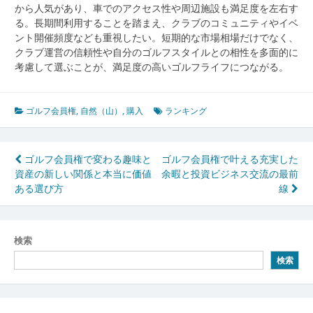
から人気があり、車でのアクセス性や周辺施設も満足度を左右す
る。長期間利用することを踏まえ、クラブのコミュニティやイベ
ント開催頻度なども重視したい。短期的な市場相場だけでなく、
クラブ運営の信頼性や自分のゴルフスタイルとの相性を多面的に
考慮して選ぶことが、満足度の高いゴルフライフにつながる。
ゴルフ会員権
,
自然（山）
,
購入
ランキング
投
ゴルフ会員権で変わる趣味と
ゴルフ会員権で叶える充実した
資産の新しい関係と本当に価値
余暇と投資ビジネス交流の最前
稿
ある選び方
線
ナ
ビ
検索
ゲ
検索
ー
シ