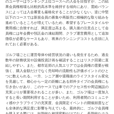
のユーザーはランキング上位コースへの入会を目指すが、この結
果会員権相場も比較的高水準を維持する傾向にあり、需給バラン
スによっては入会審査も厳格化することが少なくない。逆に中堅
以下のコースでは新規会員の募集や再販売に積極的な取り組みを
進めているところが増えているため、希望するプレースタイルや
費用感に合致すれば、満足度は高まる。購入後の注意点として会
員権には年会費や預託金の凍結期間、クラブ運営費用として追加
徴収が必要なケースもあり、将来のランニングコストも念頭に入
れておく必要がある。
ゴルフ場ごとに運営母体や経営状況の違いも発生するため、過去
数年の財務状況や設備投資計画を確認することはリスク回避に直
結しやすい。また、都市近郊の人気エリアでは会員権の需要が根
強く、購入金額だけでなく売却時の流動性も評価ポイントのひと
つに数えられる。一方、シニア層や退職後のライフスタイル変化
を見越して、都心から一定の距離にある郊外タイプの会員権にも
引き合いがあり、このケースでは車でのアクセス性や周辺施設の
充実ぶりが重要視されることが多い。また、ゴルフ場は一度加入
すると長い期間利用することが多いため、利用者間のコミュニテ
ィ感やクラブライフの充実度、会員限定イベントの開催頻度など
も全体的な満足度に影響を与えている。最終的に、ゴルフ会員権
を購入する際には、短期的な相場変動だけでなく、長期的なクラ