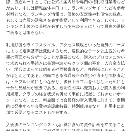
際、流通ルートとしては公式の案内所や専門の権利取引業者など
があり、中には情報媒体や口コミ、ランキングサイトなども参考
材料となる。ランキング情報は、価格の安定性や利便性の観点、
もしくは売買の活発さを表す指標として利用できる。しかし、ラ
ンキング上位の会員権が必ずしもあらゆる人にとって最良の選択
であるとは限らない。
利用頻度やライフスタイル、アクセス環境といった自身のニーズ
によって選択基準は変動するため、客観的なデータと主観的な希
望の両面から分析することが重要になる。購入のプロセスにおい
て求められる手続きは書類申請からクラブ側の審査、入会金支払
い、場合によっては紹介者や面接審査など、多段階にわたること
がほとんどである。信頼できる流通経路の選択や適正な価格査定
はトラブル回避にもつながり、後日トラブルを生じないためにも
十分な見極めが重要である。透明性の高い売買および購入後の利
用規定、クラブの経営状況も併せて事前に把握しておきたいポイ
ントとなる。また、料金面では会員権の購入費用に加えて、定期
的に発生する年会費や施設維持費、特別償却金など、利用中に追
加で必要となるコストも存在する。
入会後のランニングコストも計算に含めて資金計画を立てること
が推奨される。ゴルフ愛好者の中には購入後長期間利用せず、そ