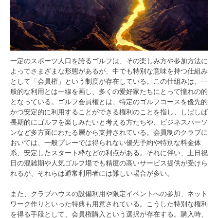
一定のスポーツ人口を誇るゴルフは、その楽しみ方や参加方法に
よってさまざまな形態があるが、中でも特別な意味を持つ仕組み
として「会員権」という制度が存在している。
この仕組みは、一
般的な利用とは一線を画し、多くの愛好家たちにとって憧れの的
となっている。ゴルフ会員権とは、特定のゴルフコースを優先的
かつ安定的に利用することができる権利のことを指し、しばしば
長期的にゴルフを楽しみたいと考える方たちや、ビジネスパーソ
ンなど多方面にわたる層から支持されている。会員制のクラブに
おいては、一般プレーでは得られない優先予約や特別な料金体
系、安定したスタート枠などの利点がある。それに伴い、土日祝
日の混雑期や人気ゴルフ場でも精度の高いサービス提供が受けら
れるが、それらは通常利用者には難しい場合が多い。
また、クラブハウスの設備利用や限定イベントへの参加、ネット
ワーク作りといった特典も用意されている。こうした特別な権利
を得る手段として、会員権購入という選択が存在する。購入時、