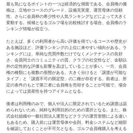
最も気になるポイントの一つは経済的な側面である。会員権の価
格は、立地やコースのグレード、設備充実度、運営母体の信頼
性、さらに会員枠の希少性や人気ランキングなどによって大きく
変動する。候補となるゴルフ場を比較検討する場合、会員権のラ
ンキング情報が役立つ。
たとえば、多くの利用者から高い評価を得ているコースや歴史が
ある施設ほど、評価ランキングの上位に来やすい傾向がある。ラ
ンキングには、単純な売買件数だけでなくメンテナンスの良好
さ、会員同士のコミュニティの質、クラブの社交性など、金額以
外の定性的な評価も影響を及ぼしていることが多い。一方、会員
権の種類にも複数の形態がある。大きく分けると「譲渡が可能な
タイプ」と「譲渡不可の限定型」の二種が存在する。前者は、所
定の条件のもとで第三者に会員権を売却することが可能で、場合
によっては資産性を持つアイテムとなる。
後者は利用権のみで、個人や法人に限定されているため譲渡は認
められないため、純粋な利用目的のための選択となる。また、株
式会社組織や一般社団法人運営などクラブの運営形態による違い
もあるため、購入前には運営母体や会則、料金システムなど細部
を確認しておくことが不可欠となる。ゴルフ会員権購入を考える