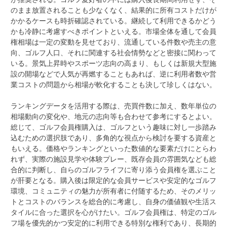
のまま放置されることも少なくなく、結果的に所有コストだけが
かかるケースも時折確認されている。継続して利用できるかどう
かも冷静に考慮すべきポイントといえる。市場全体を通して会員
権相場は一定の変動を見せており、流通している件数や売主の意
向、ゴルフ人口、それに関連する社会情勢などと密接に関わって
いる。景気上昇時やスポーツ志向の高まり、もしくは新規大型施
設の開場などで人気が再燃することもあれば、逆に利用者数や営
業コストの問題から相場が軟化することも決して珍しくはない。
ランキングデータを活用する際は、売買件数に加え、数年単位の
相場動向の変化や、地元の志向等も合わせて参考にするとよい。
総じて、ゴルフ会員権購入は、ゴルフという趣味に対し一歩踏み
込むための選択肢であり、多角的な視点から検討を要する資産と
もいえる。価格やランキングといった数値的な要素だけにとらわ
れず、実際の施設見学や体験プレー、既存会員の雰囲気なども総
合的に判断し、自らのゴルフライフに寄り添う会員権を選ぶこと
が肝要となる。購入後は限定的な会員サービスや安定的なゴルフ
環境、コミュニティの魅力が所有者に付随するため、そのメリッ
トとコストのバランスを総合的に考慮し、自身の価値観や生活ス
タイルに合った選択を心がけたい。ゴルフ会員権は、特定のゴル
フ場を優先的かつ安定的に利用できる特別な権利であり、長期的