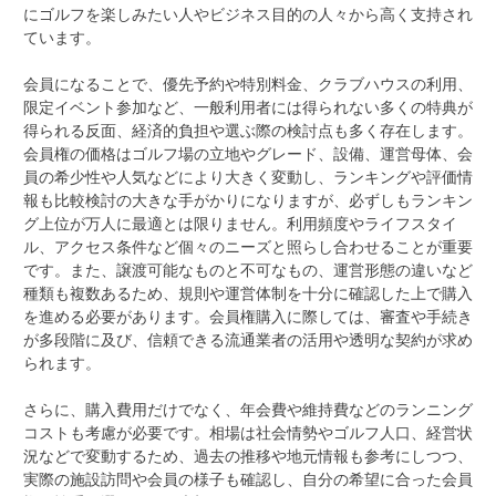
にゴルフを楽しみたい人やビジネス目的の人々から高く支持され
ています。
会員になることで、優先予約や特別料金、クラブハウスの利用、
限定イベント参加など、一般利用者には得られない多くの特典が
得られる反面、経済的負担や選ぶ際の検討点も多く存在します。
会員権の価格はゴルフ場の立地やグレード、設備、運営母体、会
員の希少性や人気などにより大きく変動し、ランキングや評価情
報も比較検討の大きな手がかりになりますが、必ずしもランキン
グ上位が万人に最適とは限りません。利用頻度やライフスタイ
ル、アクセス条件など個々のニーズと照らし合わせることが重要
です。また、譲渡可能なものと不可なもの、運営形態の違いなど
種類も複数あるため、規則や運営体制を十分に確認した上で購入
を進める必要があります。会員権購入に際しては、審査や手続き
が多段階に及び、信頼できる流通業者の活用や透明な契約が求め
られます。
さらに、購入費用だけでなく、年会費や維持費などのランニング
コストも考慮が必要です。相場は社会情勢やゴルフ人口、経営状
況などで変動するため、過去の推移や地元情報も参考にしつつ、
実際の施設訪問や会員の様子も確認し、自分の希望に合った会員