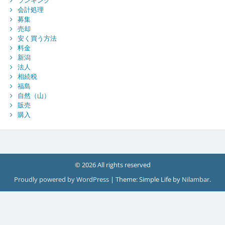
ランキング
会計処理
募集
売却
安く買う方法
料金
新潟
法人
相続税
福島
自然（山）
販売
購入
© 2026 All rights reserved
Proudly powered by WordPress
|
Theme: Simple Life by
Nilambar
.