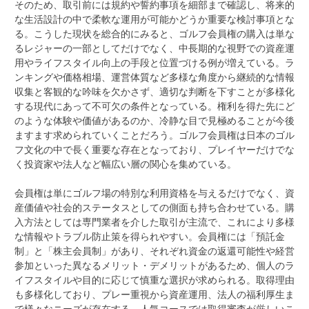
そのため、取引前には規約や誓約事項を細部まで確認し、将来的
な生活設計の中で柔軟な運用が可能かどうか重要な検討事項とな
る。こうした現状を総合的にみると、ゴルフ会員権の購入は単な
るレジャーの一部としてだけでなく、中長期的な視野での資産運
用やライフスタイル向上の手段と位置づける例が増えている。ラ
ンキングや価格相場、運営体質など多様な角度から継続的な情報
収集と客観的な吟味を欠かさず、適切な判断を下すことが多様化
する現代にあって不可欠の条件となっている。権利を得た先にど
のような体験や価値があるのか、冷静な目で見極めることが今後
ますます求められていくことだろう。ゴルフ会員権は日本のゴル
フ文化の中で長く重要な存在となっており、プレイヤーだけでな
く投資家や法人など幅広い層の関心を集めている。
会員権は単にゴルフ場の特別な利用資格を与えるだけでなく、資
産価値や社会的ステータスとしての側面も持ち合わせている。購
入方法としては専門業者を介した取引が主流で、これにより多様
な情報やトラブル防止策を得られやすい。会員権には「預託金
制」と「株主会員制」があり、それぞれ資金の返還可能性や経営
参加といった異なるメリット・デメリットがあるため、個人のラ
イフスタイルや目的に応じて慎重な選択が求められる。取得理由
も多様化しており、プレー重視から資産運用、法人の福利厚生ま
で様々なニーズが存在する。人気コースでは取得審査が厳しいこ