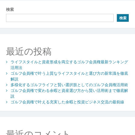
ビ
検索
ゲ
検索
ー
シ
ョ
最近の投稿
ン
ライフスタイルと資産形成を両立するゴルフ会員権最新ランキング
活用法
ゴルフ会員権で叶う上質なライフスタイルと選び方の新常識を徹底
解説
多様化するゴルフライフと賢い選択肢としてのゴルフ会員権活用術
ゴルフ会員権で変わる余暇と資産選び方から賢い活用術まで徹底解
説
ゴルフ会員権で叶える充実した余暇と投資ビジネス交流の最前線
最近のコメント