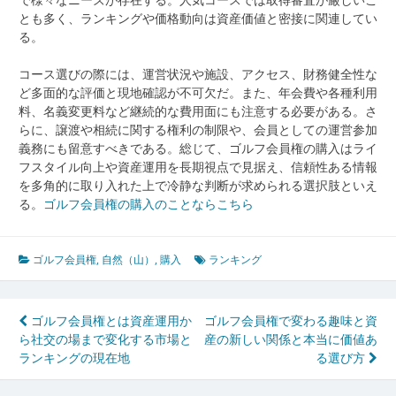
とも多く、ランキングや価格動向は資産価値と密接に関連してい
る。
コース選びの際には、運営状況や施設、アクセス、財務健全性な
ど多面的な評価と現地確認が不可欠だ。また、年会費や各種利用
料、名義変更料など継続的な費用面にも注意する必要がある。さ
らに、譲渡や相続に関する権利の制限や、会員としての運営参加
義務にも留意すべきである。総じて、ゴルフ会員権の購入はライ
フスタイル向上や資産運用を長期視点で見据え、信頼性ある情報
を多角的に取り入れた上で冷静な判断が求められる選択肢といえ
る。
ゴルフ会員権の購入のことならこちら
ゴルフ会員権
,
自然（山）
,
購入
ランキング
投
ゴルフ会員権とは資産運用か
ゴルフ会員権で変わる趣味と資
ら社交の場まで変化する市場と
産の新しい関係と本当に価値あ
稿
ランキングの現在地
る選び方
ナ