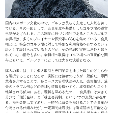
国内のスポーツ文化の中で、ゴルフは長らく安定した人気を誇っ
ている。
その一因として、会員制度を基礎としたゴルフ場の運営
形態があげられる。この制度に紐づく権利であるところのゴルフ
会員権は、多くのプレイヤーや投資家の関心を集めている。会員
権とは、特定のゴルフ場に対して特別な利用資格を有するという
証として設けられているものだが、その詳細や実態は意外と知ら
れていない部分も多い。会員権の取得はゴルフ場への直接的な関
与ともいえ、ゴルファーにとっては大きな決断となる。
購入の際には、主に個人取引と専門業者を通じた取引のどちらか
を選択することになるが、実際には後者のほうが一般的だ。専門
業者を介することで、各コースの管理状況や人気、売買相場、過
去のトラブル例などの詳細な情報を得やすく、取引時のリスクも
軽減される傾向にある。理解を深めるために、会員権には大きく
分けて「預託金制」と「株主会員制」という2つの形態が存在す
る。預託金制は文字通り、一時的に資金を預けることで会員権が
付与される仕組みだが、一定期間経過後には返還請求も可能とな
る。一方、株主会員制はゴルフ場運営法人の株式を所有する形式