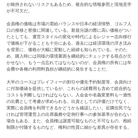
が維持されないリスクもあるため、複合的な情報参照と現地見学
が不可欠だ。
会員権の価格は市場の需給バランスや日本の経済情勢、ゴルフ人
口の推移と密接に関連している。新規分譲の際に高い価格がつい
たとしても、運営スタイルの変化や時代によるレジャー志向移行
で価格が下がることも十分にある。過去には経済環境の浮き沈み
を背景に、価格が大幅に変動した経緯も知られている。そのた
め、購入時には同様の環境要因を継続的にチェックする視点が欠
かせない。もう一点忘れてはならないのが、会員権の所有には年
会費や各種の利用料負担が継続的に発生することだ。
大半のコースはプレイフィーの割引や優先予約制度等、会員向け
に付加価値を提供しているが、これらの諸費用も含めて総合的な
コストを判断しなければならない。入会金や名義変更料も一過性
の出費として考慮が求められる。出資としての評価だけでなく、
実際に会員権を利用できるかどうかも確認したい。近隣住民でな
ければ管理運営上の出席義務や定例行事への参加基準が合わない
場合もある。また、会員権は譲渡可能なものと不可なもの、相続
制限が付随するものなど、権利の性質に細かな差異が存在する。