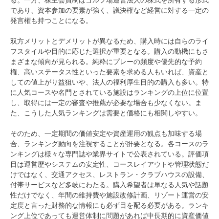
であり、資本参加の要素が強く、議決権など経営に対する一定の
発言権も持つことになる。
双方メリットとデメリットが異なるため、購入時には自らのライ
フスタイルや目的に応じた選択が重要となる。購入の動機にもさ
まざまな傾向が見られる。純粋にプレーの頻度や優先的な予約
権、高いステータス性といった要素を求める人もいれば、資産と
しての値上がり益狙いや、法人の福利厚生目的の購入も多い。特
に人気コースや名門とされている施設はランキングの上位に位置
し、取得には一定の審査や推薦が必要な場合も少なくない。ま
た、こうした人気ランキングは需要と価格にも相関しやすい。
そのため、一定期間の価値安定や資産運用の観点も加味する場
合、ランキング動向を注視することが肝要となる。各コースのラ
ンキングは様々な専門誌や業界サイトで公表されている。評価項
目は運営歴やシステムの安定性、コースレイアウトや管理状態だ
けではなく、交通アクセス、レストラン・クラブハウスの設備、
付帯サービスなど多岐にわたる。購入希望者は単なる人気や話題
性だけでなく、年間の維持費や施設改修計画、リゾート運営の安
定度と言った財務的な情報にも必ず目を配る必要がある。ランキ
ング上位であっても運営体制に問題があれば中長期的に資産価値