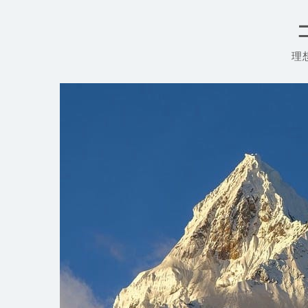
コ
ン
テ
ン
理
ツ
へ
ス
キ
ッ
プ