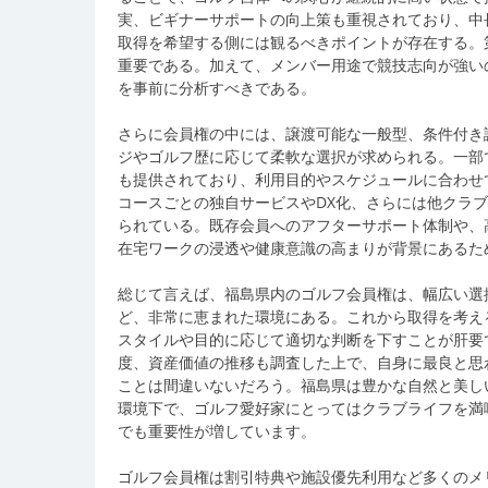
実、ビギナーサポートの向上策も重視されており、中
取得を希望する側には観るべきポイントが存在する。
重要である。加えて、メンバー用途で競技志向が強い
を事前に分析すべきである。
さらに会員権の中には、譲渡可能な一般型、条件付き
ジやゴルフ歴に応じて柔軟な選択が求められる。一部
も提供されており、利用目的やスケジュールに合わせ
コースごとの独自サービスやDX化、さらには他クラ
られている。既存会員へのアフターサポート体制や、
在宅ワークの浸透や健康意識の高まりが背景にあるた
総じて言えば、福島県内のゴルフ会員権は、幅広い選
ど、非常に恵まれた環境にある。これから取得を考え
スタイルや目的に応じて適切な判断を下すことが肝要
度、資産価値の推移も調査した上で、自身に最良と思
ことは間違いないだろう。福島県は豊かな自然と美し
環境下で、ゴルフ愛好家にとってはクラブライフを満
でも重要性が増しています。
ゴルフ会員権は割引特典や施設優先利用など多くのメ