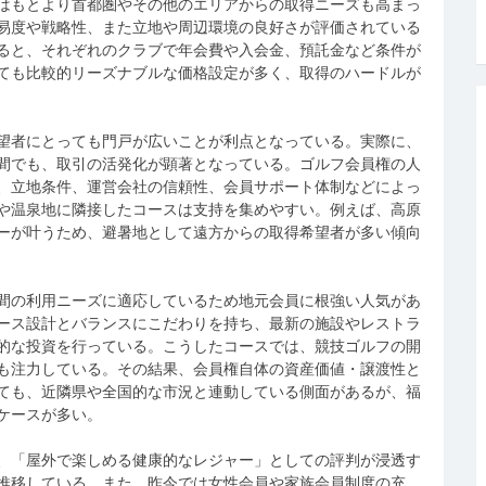
はもとより首都圏やその他のエリアからの取得ニーズも高まっ
易度や戦略性、また立地や周辺環境の良好さが評価されている
ると、それぞれのクラブで年会費や入会金、預託金など条件が
ても比較的リーズナブルな価格設定が多く、取得のハードルが
望者にとっても門戸が広いことが利点となっている。実際に、
間でも、取引の活発化が顕著となっている。ゴルフ会員権の人
、立地条件、運営会社の信頼性、会員サポート体制などによっ
や温泉地に隣接したコースは支持を集めやすい。例えば、高原
ーが叶うため、避暑地として遠方からの取得希望者が多い傾向
間の利用ニーズに適応しているため地元会員に根強い人気があ
ース設計とバランスにこだわりを持ち、最新の施設やレストラ
的な投資を行っている。こうしたコースでは、競技ゴルフの開
も注力している。その結果、会員権自体の資産価値・譲渡性と
ても、近隣県や全国的な市況と連動している側面があるが、福
ケースが多い。
、「屋外で楽しめる健康的なレジャー」としての評判が浸透す
推移している。また、昨今では女性会員や家族会員制度の充