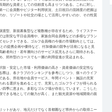
長期的な資産としての信頼度も高まりつつある。これに対し、
第一に会員数やビジター利用状況、土日祝日の混雑度の把握は
のか、リゾートや社交の場として活用しやすいのか、その性質
譲渡型、新規募集型など複数種が存在するため、ライフステー
では割安な平日会員権や、家族合同会員権などの多様なプラン
てセレクトできる。ゴルフ会員権の今後の市場動向としては、
ブとの提携企画や優待など、付加価値の競争が活発になると見
高齢者向け・若年層向けのサービス拡充もさらに期待される。
め、郊外型のコースでも一層の利用促進が見込まれる。
択肢・安定した市場・利用価値の高さ・資産価値の安定性な
る際は、各クラブのランキングを参考にしつつ、個々のライフ
である。所在地や会員サービス、年間イベント・施設の充実
われる選択を進めることで、充実したゴルフライフが得られる
い四季に恵まれ、多彩なゴルフ場が存在しています。こうした
喫できる地としての魅力が高く、また観光資源や地域開発の面
リットがあり、地元だけでなく首都圏など県外からの取得ニー