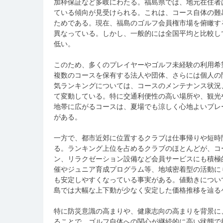
加枠保証など多岐にわたる。福島県では、地元在住者
ている傾向が見受けられる。これは、コース自体の難
ためである。現在、福島のゴルフ会員権市場を俯瞰す
異なっている。しかし、一般的には全国平均と比較し
低い。
このため、多くのプレイヤーやゴルフ未経験の利用希
複数のコースを保有する法人や団体、さらには個人の
気ランキングについては、コースのメンテナンス状況
て変動している。特に交通利便性の高い場所や、観光
地帯に広がるコースは、夏場でも涼しく心地よいプレ
がある。
一方で、都市近郊に位置するクラブは仕事帰りや短時
る。ランキング上位を占めるクラブのほとんどが、コ
ン、リラクゼーション設備など会員サービスにも積極
催やジュニア育成プログラム等、地域密着型の活動に
も安定しやすくなっている事実がある。値動きについ
島では大幅な上下動が少なく安定した価格推移を辿る
特に防災意識の高まりや、健康志向の高まりを背景に
ることで、ゴルフ自体への関心が継続的に高い状態で