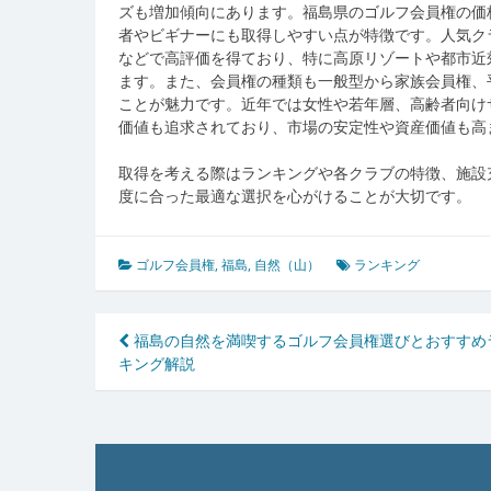
ズも増加傾向にあります。福島県のゴルフ会員権の価
者やビギナーにも取得しやすい点が特徴です。人気ク
などで高評価を得ており、特に高原リゾートや都市近
ます。また、会員権の種類も一般型から家族会員権、
ことが魅力です。近年では女性や若年層、高齢者向け
価値も追求されており、市場の安定性や資産価値も高
取得を考える際はランキングや各クラブの特徴、施設
度に合った最適な選択を心がけることが大切です。
ゴルフ会員権
,
福島
,
自然（山）
ランキング
投
福島の自然を満喫するゴルフ会員権選びとおすすめ
キング解説
稿
ナ
ビ
ゲ