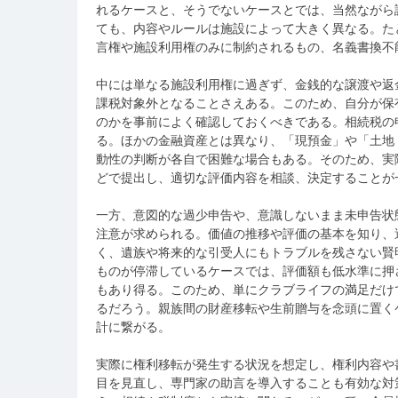
れるケースと、そうでないケースとでは、当然ながら
ても、内容やルールは施設によって大きく異なる。た
言権や施設利用権のみに制約されるもの、名義書換不
中には単なる施設利用権に過ぎず、金銭的な譲渡や返
課税対象外となることさえある。このため、自分が保
のかを事前によく確認しておくべきである。相続税の
る。ほかの金融資産とは異なり、「現預金」や「土地
動性の判断が各自で困難な場合もある。そのため、実
どで提出し、適切な評価内容を相談、決定することが
一方、意図的な過少申告や、意識しないまま未申告状
注意が求められる。価値の推移や評価の基本を知り、
く、遺族や将来的な引受人にもトラブルを残さない賢
ものが停滞しているケースでは、評価額も低水準に押
もあり得る。このため、単にクラブライフの満足だけ
るだろう。親族間の財産移転や生前贈与を念頭に置く
計に繋がる。
実際に権利移転が発生する状況を想定し、権利内容や
目を見直し、専門家の助言を導入することも有効な対