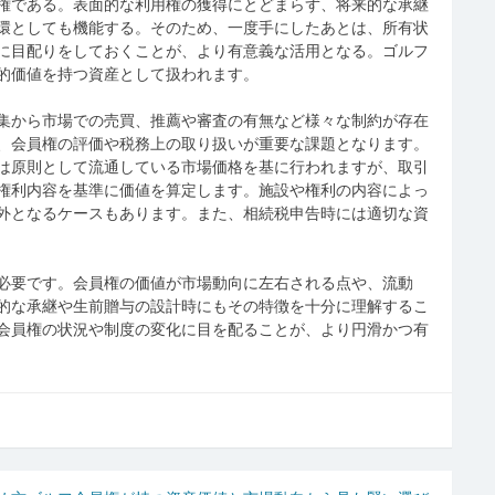
権である。表面的な利用権の獲得にとどまらず、将来的な承継
環としても機能する。そのため、一度手にしたあとは、所有状
に目配りをしておくことが、より有意義な活用となる。ゴルフ
的価値を持つ資産として扱われます。
集から市場での売買、推薦や審査の有無など様々な制約が存在
、会員権の評価や税務上の取り扱いが重要な課題となります。
は原則として流通している市場価格を基に行われますが、取引
権利内容を基準に価値を算定します。施設や権利の内容によっ
外となるケースもあります。また、相続税申告時には適切な資
必要です。会員権の価値が市場動向に左右される点や、流動
的な承継や生前贈与の設計時にもその特徴を十分に理解するこ
会員権の状況や制度の変化に目を配ることが、より円滑かつ有