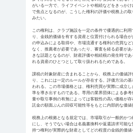
がいる一方で、ライフイベントや相続などをきっかけ
で焦点となるのが、こうした権利の評価や税務上の取
みたい。
この権利は、クラブ施設を一定の条件で優遇的に利用
り、金銭的価値を有する資産と位置付けられる場合が
の申込みによる取得や、市場流通する権利の売買など
なく、推薦者が必要であったり、審査を経る必要があ
きな話題となるのが、財産評価や相続税の発生時であ
れる資産のひとつとして取り扱われるためである。
課税の対象財産に含まれることから、税務上の価値評
り、これには一定のルールが存在する。評価方法の基
われる。この市場価格とは、権利売買が実際に成立し
準を導き出すものである。専用の業界団体による参考
量や取引事例の有無によっては客観性の高い価格が存
託金の額面ぶんの回収可能性等をもとに内部的な価値
税務上の根拠となる規定では、市場取引が一般的かつ
にし、そうでない場合は名義書換料や返還請求可能な
持つ権利が実際的な財産としてどの程度の金銭的価値