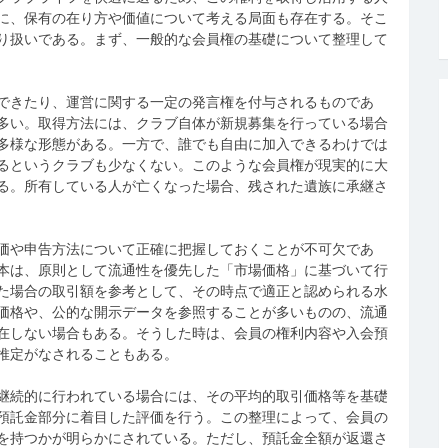
に、保有の在り方や価値について考える局面も存在する。そこ
り扱いである。まず、一般的な会員権の基礎について整理して
できたり、運営に関する一定の発言権を付与されるものであ
多い。取得方法には、クラブ自体が新規募集を行っている場合
多様な形態がある。一方で、誰でも自由に加入できるわけでは
るというクラブも少なくない。このような会員権が現実的に大
る。所有している人が亡くなった場合、残された遺族に承継さ
価や申告方法について正確に把握しておくことが不可欠であ
本は、原則として流通性を優先した「市場価格」に基づいて行
た場合の取引額を参考として、その時点で適正と認められる水
価格や、公的な開示データを参照することが多いものの、流通
在しない場合もある。そうした時は、会員の権利内容や入会預
推定がなされることもある。
継続的に行われている場合には、その平均的取引価格等を基礎
預託金部分に着目した評価を行う。この整理によって、会員の
を持つかが明らかにされている。ただし、預託金全額が返還さ