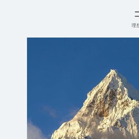
コ
ン
テ
ン
理
ツ
へ
ス
キ
ッ
プ