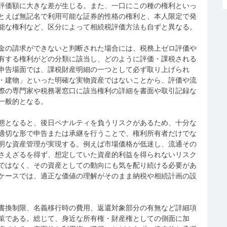
評価額に大きな差が生じる。また、一口にこの種の権利といっ
とえば無記名で利用可能な証券的性格の権利と、本人限定で発
能な権利など、区分によって相続税評価方法も自ずと異なる。
金の請求ができないと判断された場合には、税務上ゼロ評価や
有する権利がどの分類に該当し、どのように評価・課税される
申告場面では、課税財産明細の一つとして必ず取り上げられ
・建物」といった明確な実物資産ではないことから、評価や流
際の専門家や税務署窓口に該当権利の詳細を書面や取引記録な
一般的となる。
態となると、後日ペナルティを負うリスクがあるため、十分な
適切な形で申告または承継を行うことで、権利所有者だけでな
明な資産管理が実現する。例えば市場価格が低迷し、流通その
さえざるを得ず、想定していた資産的利益を得られないリスク
ではなく、その資産としての動向にも気を配り続ける必要があ
ケースでは、適正な価値の理解がそのまま納税や相続計画の設
書換制限、名義移行時の費用、返還対象部分の有無など詳細項
策である。総じて、身近な所有権・財産権としての側面に加