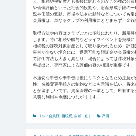
え、相続や税制度とも密接に関わるのがこの種の会員
や価値評価といった社会的役割や、財産形成手段の一
況や価値の変動、市場や法令の動静などについても常
会員権は、単なるクラブの利用権にとどまらず、金銭
取得方法や内容はクラブごとに多岐にわたり、新規募
します。特に相続や贈与などライフイベントを契機に
相続税の課税対象財産として取り扱われるため、評価
事例が少ない場合には、返還可能な預託金や会員権の
て評価方法も大きく異なり、場合によっては課税対象
料提出と、専門家による評価内容の相談が重要です。
不適切な申告や未申告は後にリスクとなるため注意が
性、名義変更手続きの制約などにも意識を払い、将来
とが望ましいです。資産管理の一環として、所有する
意義な利用や承継につながります。
ゴルフ会員権
,
相続税
,
自然（山）
評価