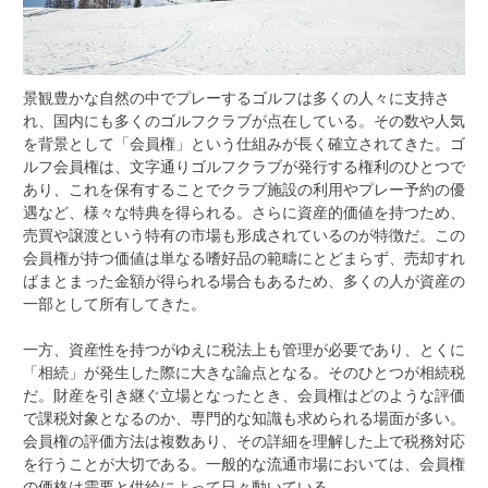
景観豊かな自然の中でプレーするゴルフは多くの人々に支持さ
れ、国内にも多くのゴルフクラブが点在している。
その数や人気
を背景として「会員権」という仕組みが長く確立されてきた。ゴ
ルフ会員権は、文字通りゴルフクラブが発行する権利のひとつで
あり、これを保有することでクラブ施設の利用やプレー予約の優
遇など、様々な特典を得られる。さらに資産的価値を持つため、
売買や譲渡という特有の市場も形成されているのが特徴だ。この
会員権が持つ価値は単なる嗜好品の範疇にとどまらず、売却すれ
ばまとまった金額が得られる場合もあるため、多くの人が資産の
一部として所有してきた。
一方、資産性を持つがゆえに税法上も管理が必要であり、とくに
「相続」が発生した際に大きな論点となる。そのひとつが相続税
だ。財産を引き継ぐ立場となったとき、会員権はどのような評価
で課税対象となるのか、専門的な知識も求められる場面が多い。
会員権の評価方法は複数あり、その詳細を理解した上で税務対応
を行うことが大切である。一般的な流通市場においては、会員権
の価格は需要と供給によって日々動いている。