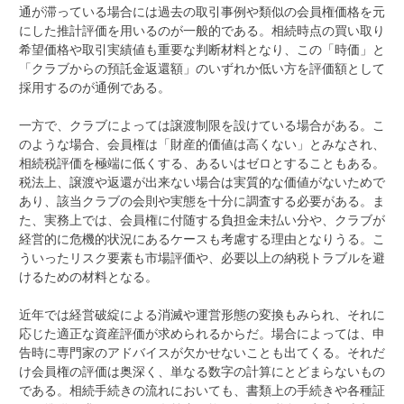
通が滞っている場合には過去の取引事例や類似の会員権価格を元
にした推計評価を用いるのが一般的である。相続時点の買い取り
希望価格や取引実績値も重要な判断材料となり、この「時価」と
「クラブからの預託金返還額」のいずれか低い方を評価額として
採用するのが通例である。
一方で、クラブによっては譲渡制限を設けている場合がある。こ
のような場合、会員権は「財産的価値は高くない」とみなされ、
相続税評価を極端に低くする、あるいはゼロとすることもある。
税法上、譲渡や返還が出来ない場合は実質的な価値がないためで
あり、該当クラブの会則や実態を十分に調査する必要がある。ま
た、実務上では、会員権に付随する負担金未払い分や、クラブが
経営的に危機的状況にあるケースも考慮する理由となりうる。こ
ういったリスク要素も市場評価や、必要以上の納税トラブルを避
けるための材料となる。
近年では経営破綻による消滅や運営形態の変換もみられ、それに
応じた適正な資産評価が求められるからだ。場合によっては、申
告時に専門家のアドバイスが欠かせないことも出てくる。それだ
け会員権の評価は奥深く、単なる数字の計算にとどまらないもの
である。相続手続きの流れにおいても、書類上の手続きや各種証