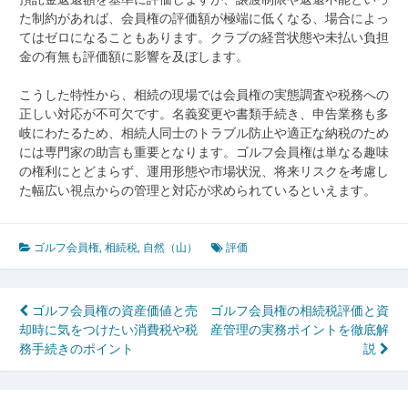
た制約があれば、会員権の評価額が極端に低くなる、場合によっ
てはゼロになることもあります。クラブの経営状態や未払い負担
金の有無も評価額に影響を及ぼします。
こうした特性から、相続の現場では会員権の実態調査や税務への
正しい対応が不可欠です。名義変更や書類手続き、申告業務も多
岐にわたるため、相続人同士のトラブル防止や適正な納税のため
には専門家の助言も重要となります。ゴルフ会員権は単なる趣味
の権利にとどまらず、運用形態や市場状況、将来リスクを考慮し
た幅広い視点からの管理と対応が求められているといえます。
ゴルフ会員権
,
相続税
,
自然（山）
評価
投
ゴルフ会員権の資産価値と売
ゴルフ会員権の相続税評価と資
却時に気をつけたい消費税や税
産管理の実務ポイントを徹底解
稿
務手続きのポイント
説
ナ
ビ