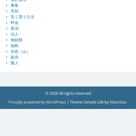
募集
売却
安く買う方法
料金
新潟
法人
相続税
福島
自然（山）
販売
購入
© 2026 All rights reserved
Proudly powered by WordPress
|
Theme: Simple Life by
Nilambar
.