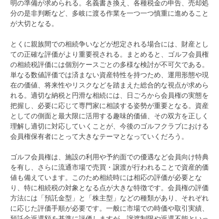
明の準備が求められる。名義書き換え、各種税金の申告、売却処
分の是非判断など、多岐に渡る作業を一つ一つ慎重に進めること
が大切となる。
とくに親族間での相続争いなどが想定される場合には、財産とし
ての正確な評価がより重要視される。まとめると、ゴルフ会員権
の相続税評価には個別ケースごとの多様な検討が不可欠である。
単なる数値評価では済まない資産特性を持つため、運用形態や現
在の価値、将来性やリスクなどを踏まえた総合的な視点が求めら
れる。適切な納税と円滑な相続には、日ごろから会員権の実態を
把握し、必要に応じて専門家に相談する姿勢が重要となる。資産
としての側面と最大限に活用する趣味的価値、その双方を正しく
理解し適切に対応していくことが、今後のゴルフクラブにおける
会員権保有者にとって大きなテーマとなっていくだろう。
ゴルフ会員権は、施設の利用や予約面での優遇など会員向け特典
を有し、さらに流通市場で売買・譲渡が行われることで資産的価
値も備えています。このため相続時には相応の評価が必要とな
り、特に相続税の対象となる点が大きな特徴です。会員権の評価
方法には「預託金型」と「株主型」などの種類があり、それぞれ
に応じた評価手順が必要です。一般に市場での時価や取引実績、
預託金返還額を基準に評価しますが、譲渡制限や返還不能といっ