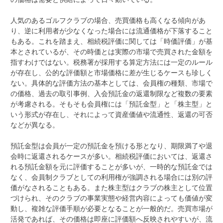
人気のあるゴルフクラブの場合、売買価格も高くなる傾向があ
り、逆に利用者が少なくなった場合には流通価格が下落すること
もある。これを踏まえ、相続税評価に関しては「時価評価」が基
本とされているが、その時価とは実際の市場で売買された金額を
指すわけではない。税務署が採用する算定方法には一定のルール
が存在し、公的な評価額と市場価格に差が生じるケースも珍しく
ない。具体的な評価方法の基本としては、会員権の種類、市場で
の価格、過去の取引事例、入会預託金の返還制限など複数の要素
が考慮される。そもそも会員権には「預託金型」と「株主型」と
いう形式が存在し、それによって資産価値や流通性、返還の可否
などが異なる。
預託金型は会員が一定の預託金を預ける形となり、期限満了や退
会時に返還されるケースが多い。相続税評価においては、返還さ
れる預託金額を元に評価することが多いが、一時的な預託金では
なく、会員制クラブとしての利用権が強調される場合には別の評
価がなされることもある。また株主型はクラブの株主として位置
づけられ、そのクラブの事業実態や経営内容によっても価値が変
動し、複雑な評価手順が必要となることが一般的だ。売買市場が
活発であれば、その価格は即座に評価額へ反映されやすいが、流