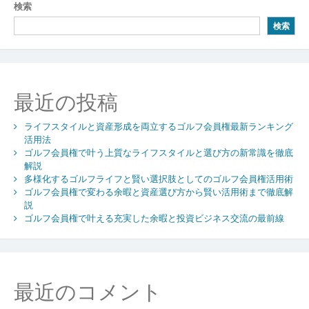
検索
ゲ
検索
ー
シ
ョ
最近の投稿
ン
ライフスタイルと資産形成を両立するゴルフ会員権最新ランキング
活用法
ゴルフ会員権で叶う上質なライフスタイルと選び方の新常識を徹底
解説
多様化するゴルフライフと賢い選択肢としてのゴルフ会員権活用術
ゴルフ会員権で変わる余暇と資産選び方から賢い活用術まで徹底解
説
ゴルフ会員権で叶える充実した余暇と投資ビジネス交流の最前線
最近のコメント