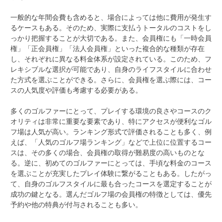
一般的な年間会費も含めると、場合によっては他に費用が発生す
るケースもある。そのため、実際に支払うトータルのコストをし
っかり把握することが大切である。また、会員権にも「一時会員
権」「正会員権」「法人会員権」といった複合的な種類が存在
し、それぞれに異なる料金体系が設定されている。このため、フ
レキシブルな選択が可能であり、自身のライフスタイルに合わせ
た方式を選ぶことができる。さらに、会員権を選ぶ際には、コー
スの人気度や評価も考慮する必要がある。
多くのゴルファーにとって、プレイする環境の良さやコースのク
オリティは非常に重要な要素であり、特にアクセスが便利なゴル
フ場は人気が高い。ランキング形式で評価されることも多く、例
えば、「人気のゴルフ場ランキング」などで上位に位置するコー
スは、その多くの場合、会員権の取得が難易度の高いものとな
る。逆に、初めてのゴルファーにとっては、手頃な料金のコース
を選ぶことが充実したプレイ体験に繋がることもある。したがっ
て、自身のゴルフスタイルに最も合ったコースを選定することが
成功の鍵となる。選んだゴルフ場の会員権の特徴としては、優先
予約や他の特典が付与されることも多い。