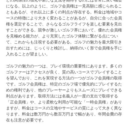
になる。以上のように、ゴルフ会員権は一見高額に感じられるこ
ともあるが、それ以上に多くの利点が存在する。料金は地域やコ
ースの特徴により大きく変わることがあるが、自分に合った会員
権を選定することで、さらなるゴルフライフを楽しむ要素を見出
すことができる。競争が激しいゴルフ界において、優れた会員権
を見極める能力が、より充実したゴルフ体験に繋がる点につい
て、これからも注視する必要がある。ゴルフの魅力を最大限引き
出すためには、じっくりと検討し、納得のいく形で会員権を手に
入れることが望ましい。
ゴルフの魅力の一つは、プレイ環境の重要性にあります。多くの
ゴルファーはアクセスが良く、質の高いコースでプレイすること
を望んでおり、これを実現する方法の一つがゴルフ会員権の取得
です。ゴルフ会員権は、特定のゴルフ場で優先的にプレイするた
めの権利であり、他のプレーヤーよりもスムーズにプレイできる
利点があります。取得方法には名義人が一度の支出で取得する
「正会員権」や、より柔軟な利用が可能な「一時会員権」があり
ますが、料金はコースの立地やサービスの質によって大きく異な
ります。料金は数万円から数百万円まで幅があり、年間会費の存
在も注意が必要です。