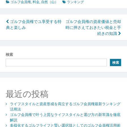
ゴルフ会員権
,
料金
,
自然（山）
ランキング
投
ゴルフ会員権でユ享受する特
ゴルフ会員権の資産価値と売却
典と楽しみ
時に押さえておきたい税金と手
稿
続きの知識
ナ
ビ
検索
ゲ
検索
ー
シ
ョ
最近の投稿
ン
ライフスタイルと資産形成を両立するゴルフ会員権最新ランキング
活用法
ゴルフ会員権で叶う上質なライフスタイルと選び方の新常識を徹底
解説
多様化するゴルフライフと賢い選択肢としてのゴルフ会員権活用術