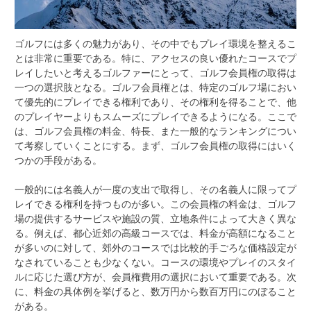
ゴルフには多くの魅力があり、その中でもプレイ環境を整えるこ
とは非常に重要である。
特に、アクセスの良い優れたコースでプ
レイしたいと考えるゴルファーにとって、ゴルフ会員権の取得は
一つの選択肢となる。ゴルフ会員権とは、特定のゴルフ場におい
て優先的にプレイできる権利であり、その権利を得ることで、他
のプレイヤーよりもスムーズにプレイできるようになる。ここで
は、ゴルフ会員権の料金、特長、また一般的なランキングについ
て考察していくことにする。まず、ゴルフ会員権の取得にはいく
つかの手段がある。
一般的には名義人が一度の支出で取得し、その名義人に限ってプ
レイできる権利を持つものが多い。この会員権の料金は、ゴルフ
場の提供するサービスや施設の質、立地条件によって大きく異な
る。例えば、都心近郊の高級コースでは、料金が高額になること
が多いのに対して、郊外のコースでは比較的手ごろな価格設定が
なされていることも少なくない。コースの環境やプレイのスタイ
ルに応じた選び方が、会員権費用の選択において重要である。次
に、料金の具体例を挙げると、数万円から数百万円にのぼること
がある。