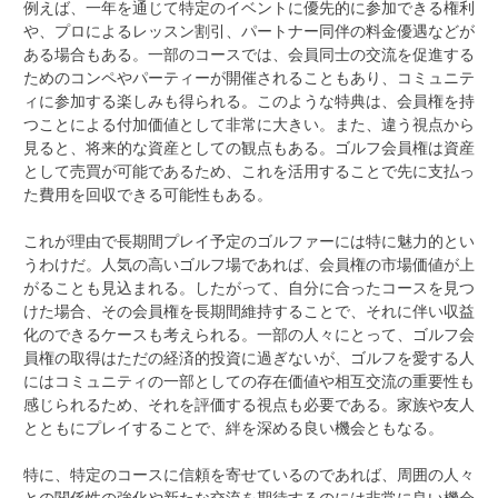
例えば、一年を通じて特定のイベントに優先的に参加できる権利
や、プロによるレッスン割引、パートナー同伴の料金優遇などが
ある場合もある。一部のコースでは、会員同士の交流を促進する
ためのコンペやパーティーが開催されることもあり、コミュニテ
ィに参加する楽しみも得られる。このような特典は、会員権を持
つことによる付加価値として非常に大きい。また、違う視点から
見ると、将来的な資産としての観点もある。ゴルフ会員権は資産
として売買が可能であるため、これを活用することで先に支払っ
た費用を回収できる可能性もある。
これが理由で長期間プレイ予定のゴルファーには特に魅力的とい
うわけだ。人気の高いゴルフ場であれば、会員権の市場価値が上
がることも見込まれる。したがって、自分に合ったコースを見つ
けた場合、その会員権を長期間維持することで、それに伴い収益
化のできるケースも考えられる。一部の人々にとって、ゴルフ会
員権の取得はただの経済的投資に過ぎないが、ゴルフを愛する人
にはコミュニティの一部としての存在価値や相互交流の重要性も
感じられるため、それを評価する視点も必要である。家族や友人
とともにプレイすることで、絆を深める良い機会ともなる。
特に、特定のコースに信頼を寄せているのであれば、周囲の人々
との関係性の強化や新たな交流を期待するのには非常に良い機会